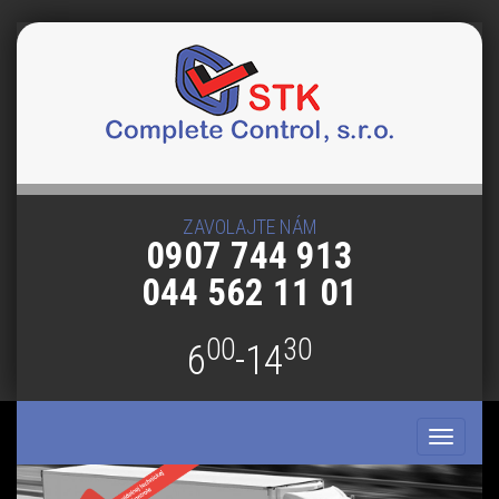
ZAVOLAJTE NÁM
0907 744 913
044 562 11 01
00
30
6
-14
Toggle
navigati