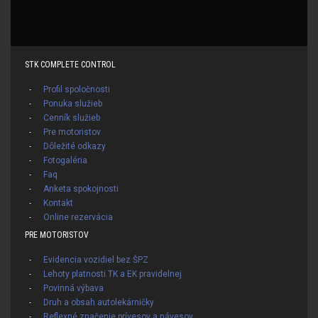
STK COMPLETE CONTROL
Profil spoločnosti
Ponuka služieb
Cenník služieb
Pre motoristov
Dôležité odkazy
Fotogaléria
Faq
Anketa spokojnosti
Kontakt
Online rezervácia
PRE MOTORISTOV
Evidencia vozidiel bez ŠPZ
Lehoty platnosti TK a EK pravidelnej
Povinná výbava
Druh a obsah autolekárničky
Reflexné značenie prívesov a návesov