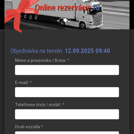
Online rezervácie
tu
Objednávka na termín:
12.09.2025 09:40
Meno a priezvisko / firma:
*
E-mail:
*
Telefónne číslo / mobil:
*
Druh vozidla
*