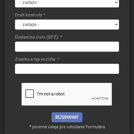
Druh kontroly
*
Evidenčné číslo (ŠPZ):
*
Značka a typ vozidla:
*
* povinné údaje pre odoslanie formulára