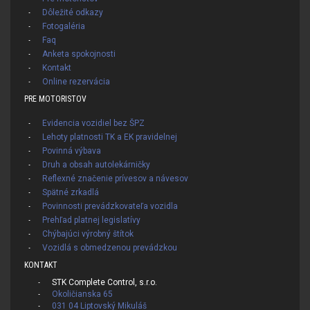
Dôležité odkazy
Fotogaléria
Faq
Anketa spokojnosti
Kontakt
Online rezervácia
PRE MOTORISTOV
Evidencia vozidiel bez ŠPZ
Lehoty platnosti TK a EK pravidelnej
Povinná výbava
Druh a obsah autolekárničky
Reflexné značenie prívesov a návesov
Spätné zrkadlá
Povinnosti prevádzkovateľa vozidla
Prehľad platnej legislatívy
Chýbajúci výrobný štítok
Vozidlá s obmedzenou prevádzkou
KONTAKT
STK Complete Control, s.r.o.
Okoličianska 65
031 04 Liptovský Mikuláš