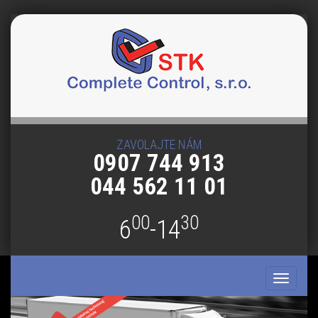
ZAVOLAJTE NÁM
0907 744 913
044 562 11 01
00
30
6
-14
Toggle
navigati