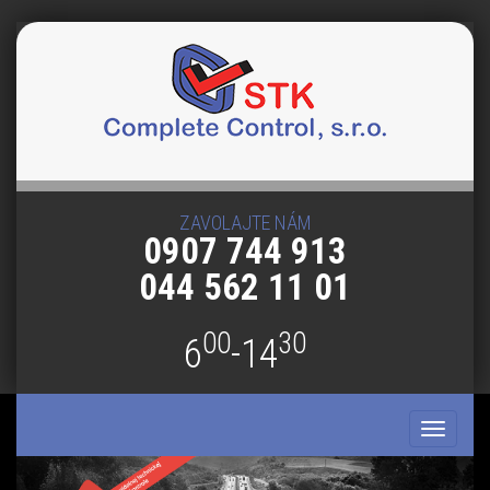
ZAVOLAJTE NÁM
0907 744 913
044 562 11 01
00
30
6
-14
Toggle
navigati