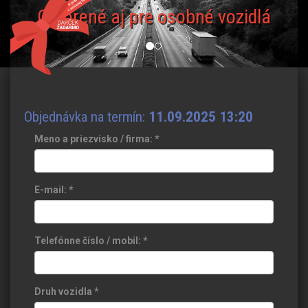
Otvorené aj pre osobné vozidlá
Objednávka na termín:
11.09.2025 13:20
Meno a priezvisko / firma:
*
E-mail:
*
Telefónne číslo / mobil:
*
Druh vozidla
*