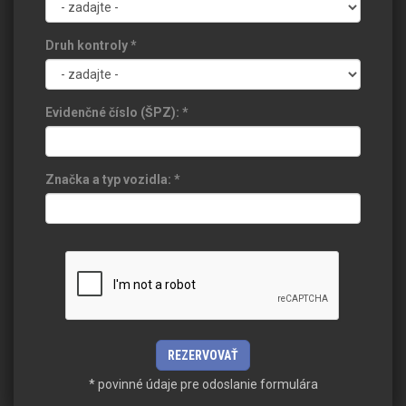
Druh kontroly
*
Evidenčné číslo (ŠPZ):
*
Značka a typ vozidla:
*
* povinné údaje pre odoslanie formulára