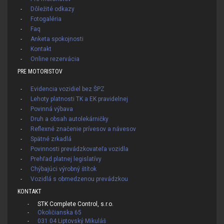
Dôležité odkazy
Fotogaléria
Faq
Anketa spokojnosti
Kontakt
Online rezervácia
PRE MOTORISTOV
Evidencia vozidiel bez ŠPZ
Lehoty platnosti TK a EK pravidelnej
Povinná výbava
Druh a obsah autolekárničky
Reflexné značenie prívesov a návesov
Spätné zrkadlá
Povinnosti prevádzkovateľa vozidla
Prehľad platnej legislatívy
Chýbajúci výrobný štítok
Vozidlá s obmedzenou prevádzkou
KONTAKT
STK Complete Control, s.r.o.
Okoličianska 65
031 04 Liptovský Mikuláš