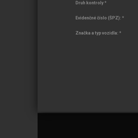
Druh kontroly
*
Evidenčné číslo (ŠPZ):
*
Značka a typ vozidla:
*