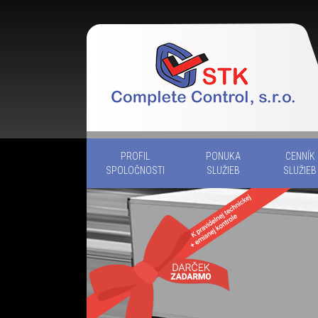
PROFIL
PONUKA
CENNÍK
SPOLOČNOSTI
SLUŽIEB
SLUŽIEB