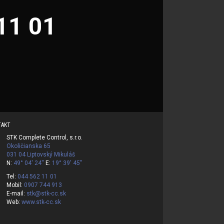
11 01
TAKT
STK Complete Control, s.r.o.
Okoličianska 65
031 04 Liptovský Mikuláš
N:
49° 04' 24''
E:
19° 39' 45''
Tel:
044 562 11 01
Mobil:
0907 744 913
E-mail:
stk@stk-cc.sk
Web:
www.stk-cc.sk