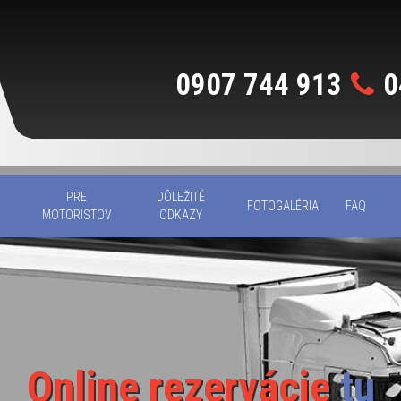
0907 744 913
0
PRE
DÔLEŽITÉ
FOTOGALÉRIA
FAQ
MOTORISTOV
ODKAZY
Online rezervácie
tu